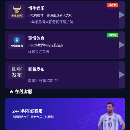
HOT
博牛娱乐
▶
✅老牌推荐 
🎁注册送新人大礼
13年老品牌大额无忧保驾护航
NEW
亚博体育
▶
✅2026世界杯指定投注点
体育投注首选
即将发布
▶
即将上线 敬请期待！
🔥 在线客服
24小时在线客服
有问题找专员 美女专员在线畅聊