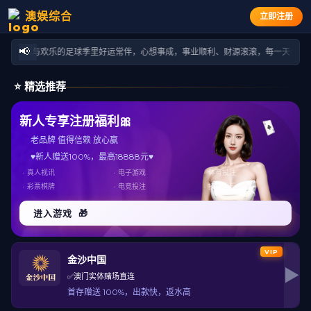
澳娱综合
立即注册
📢
个充满热血与欢乐的足球季里好运常伴，心想事成，事业顺利、财源滚滚，每一天都充
⭐ 精选推荐
新人专享注册福利🎀
老品牌 值得信赖 放心赢
♥️新人赠送100%，最高18888元♥️
·
真人视讯
·
电子游戏
·
体育投注
·
彩票棋牌
·
电竞投注
·
捕鱼娱乐
进入游戏
🎁
VIP
金沙中国
▶
✅澳门实体赌场直连
首存赠送 100%，出款快，返水高